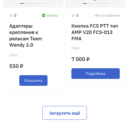
0
много
0
Нет в наличии
Адаптеры
Кнопка FCS PTT тип
крепления к
AMP V20 FCS-013
рельсам Team
FMA
Wendy 2.0
FMA
наушников AMP FCS
FMA
TB1372 FMA
7 000 ₽
550 ₽
Подробнее
В корзину
Загрузить ещё