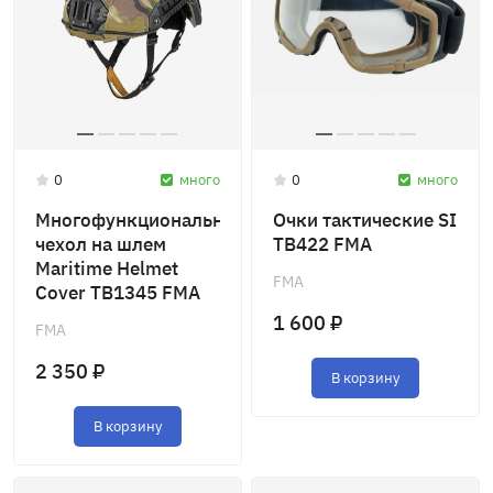
0
много
0
много
Многофункциональный
Очки тактические SI
чехол на шлем
TB422 FMA
Maritime Helmet
FMA
Cover TB1345 FMA
1 600 ₽
FMA
2 350 ₽
В корзину
В корзину