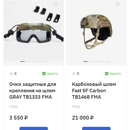
0
много
0
много
Очки защитные для
Карбоновый шлем
крепления на шлем
Fast SF Carbon
GRAY TB1333 FMA
TB1468 FMA
FMA
FMA
3 550 ₽
21 000 ₽