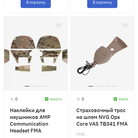
В корзину
В корзину
0
много
0
мало
Наклейки для
Cтраховочный трос
наушников AMP
на шлем NVG Ops
Communication
Core VAS TB341 FMA
Headset FMA
FMA