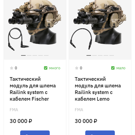
0
много
0
мало
Тактический
Тактический
модуль для шлема
модуль для шлема
Railink system с
Railink system с
кабелем Fischer
кабелем Lemo
TB1502-G FMA
TB1502-F FMA
FMA
FMA
30 000 ₽
30 000 ₽