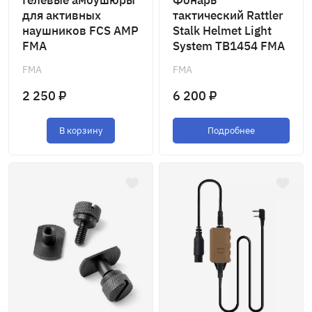
Гелевые амбушюры
Фонарь
для активных
тактический Rattler
наушников FCS AMP
Stalk Helmet Light
FMA
System TB1454 FMA
FMA
FMA
2 250 ₽
6 200 ₽
В корзину
Подробнее