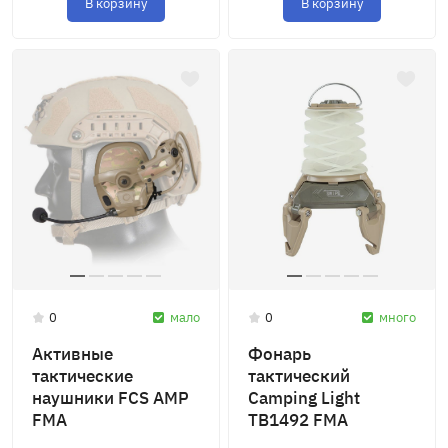
В корзину
В корзину
0
мало
0
много
Активные
Фонарь
тактические
тактический
наушники FCS AMP
Camping Light
FMA
TB1492 FMA