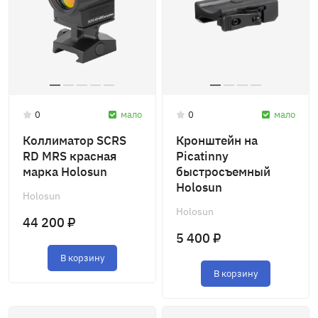
0
мало
0
мало
Коллиматор SCRS
Кронштейн на
RD MRS красная
Picatinny
марка Holosun
быстросъемный
Holosun
Holosun
Holosun
44 200 ₽
5 400 ₽
В корзину
В корзину