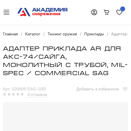
Корзина
Избранн
Войти
Главная
/
Каталог
/
Тюнинг оружия
/
Приклады
/
Адаптер п
Адаптер приклада AR для
АКC-74/Сайга,
монолитный c трубой, Mil-
Spec / Commercial SAG
Арт. S20009 (SAG-100)
Добавить в избранное
0 отзывов