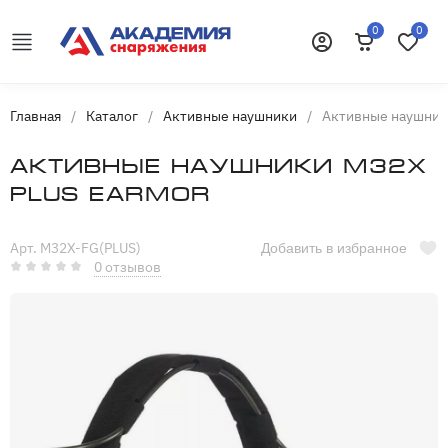
0
0
Корзина
Избранн
Войти
Главная
/
Каталог
/
Активные наушники
/
Активные наушники
Активные наушники M32X
Plus Earmor
Арт. M32X-FG(PLUS)
Добавить в избранное
0 отзывов