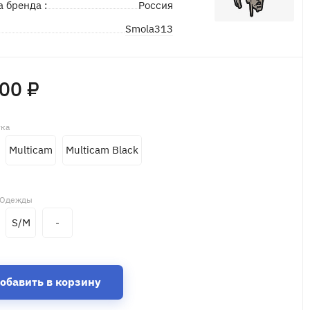
а бренда :
Россия
Smola313
д
600 ₽
тка
Multicam
Multicam Black
 Одежды
S/M
-
обавить в корзину