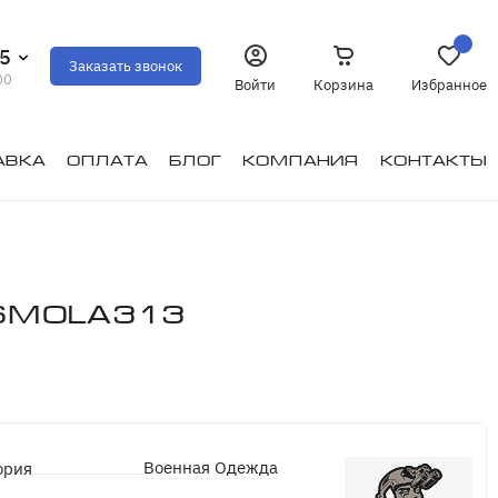
35
Заказать звонок
00
Войти
Корзина
Избранное
авка
Оплата
Блог
Компания
Контакты
Smola313
Военная Одежда
ория