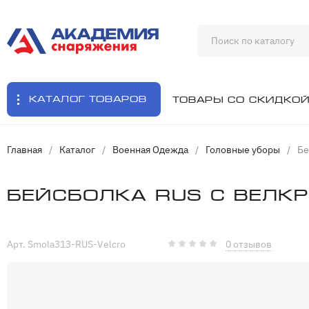
Каталог товаров
Товары со скидко
Главная
/
Каталог
/
Военная Одежда
/
Головные уборы
/
Бе
Бейсболка RUS с велк
Арт. Smola313-RUS-Velcro
0 отзывов