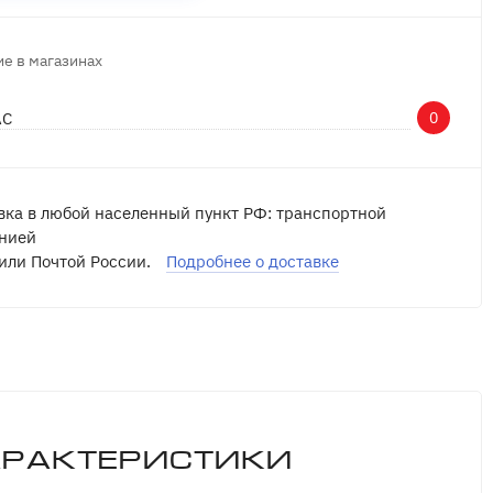
е в магазинах
АС
0
вка в любой населенный пункт РФ: транспортной
нией
или Почтой России.
Подробнее о доставке
арактеристики