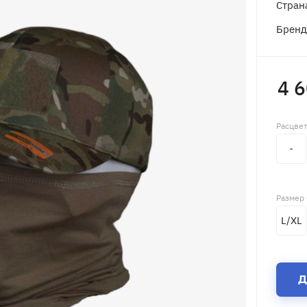
Стран
Брен
4 
Расцве
-
Размер
L/XL
Д