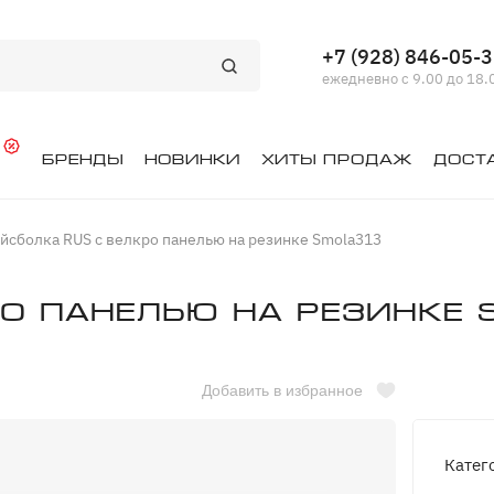
+7 (928) 846-05-
ежедневно с 9.00 до 18.
й
Бренды
Новинки
Хиты продаж
Дост
йсболка RUS с велкро панелью на резинке Smola313
ро панелью на резинке 
Добавить в избранное
Катег