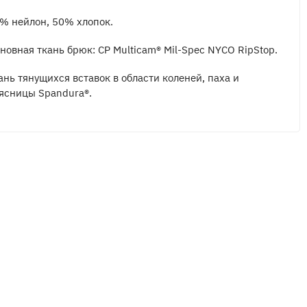
% нейлон, 50% хлопок.
новная ткань брюк: CP Multicam® Mil-Spec NYCO RipStop.
ань тянущихся вставок в области коленей, паха и
ясницы Spandura®.