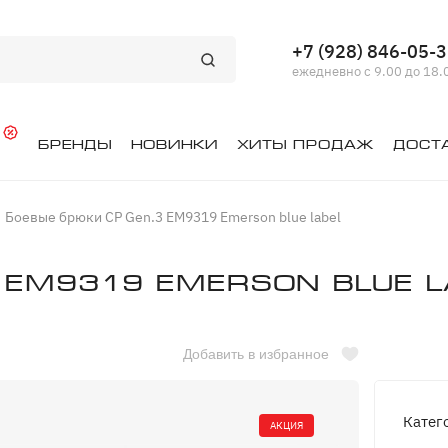
+7 (928) 846-05-
ежедневно с 9.00 до 18.
й
Бренды
Новинки
Хиты продаж
Дост
Боевые брюки CP Gen.3 EM9319 Emerson blue label
 EM9319 Emerson blue l
Добавить в избранное
Катег
АКЦИЯ