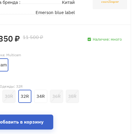
а бренда :
Китай
Emerson blue label
д
350 ₽
11 500 ₽
Наличие:
много
тка
: Multicam
cam
 Одежды
: 32R
30R
32R
34R
36R
38R
обавить в корзину