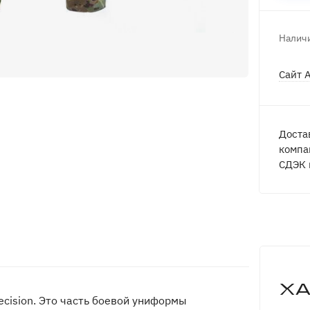
Наличи
Сайт 
Доста
компа
СДЭК 
Х
ecision. Это часть боевой униформы