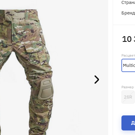
Стран
Брен
10 
Расцве
Multi
Размер
28R
Д