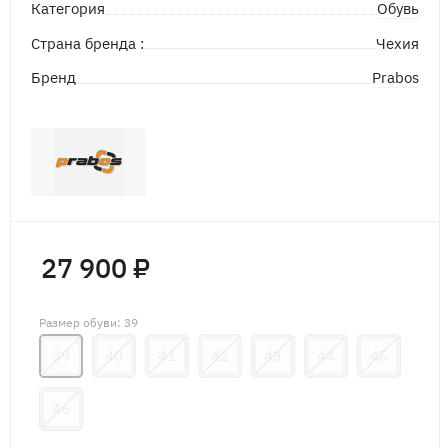
Обувь
Категория
Страна бренда :
Чехия
Prabos
Бренд
27 900 ₽
Размер обуви
: 39
39
40
41
42
43
44
45
46