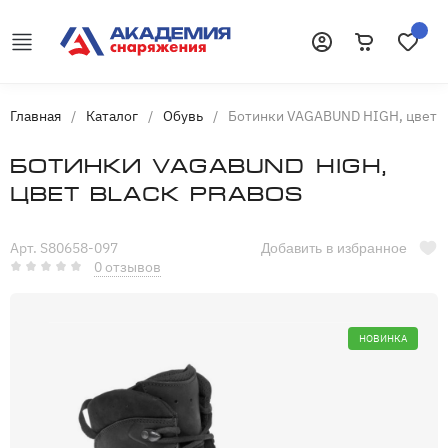
Корзина
Избранн
Войти
Главная
/
Каталог
/
Обувь
/
Ботинки VAGABUND HIGH, цвет Bl
Ботинки VAGABUND HIGH,
цвет Black Prabos
Арт. S80658-097
Добавить в избранное
0 отзывов
НОВИНКА