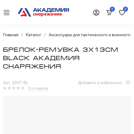
0
0
Корзина
Избранн
Войти
Главная
/
Каталог
/
Аксессуары для тактического и военного 
Брелок-ремувка 3х13см
Black Академия
Снаряжения
Арт. 1847-BL
Добавить в избранное
0 отзывов