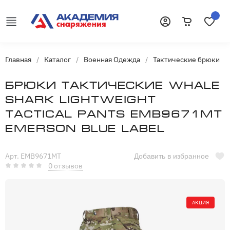
Корзина
Избранн
Войти
Главная
/
Каталог
/
Военная Одежда
/
Тактические брюки
/
Брюки тактические Whale
Shark Lightweight
Tactical Pants ЕМВ9671MT
Emerson blue label
Арт. EMB9671MT
Добавить в избранное
0 отзывов
АКЦИЯ