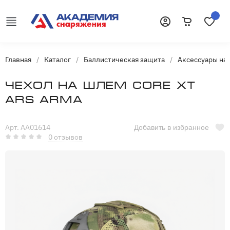
Корзина
Избранн
Войти
Главная
/
Каталог
/
Баллистическая защита
/
Аксессуары на
Чехол на шлем Core XT
Ars Arma
Арт. AA01614
Добавить в избранное
0 отзывов