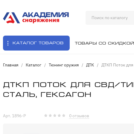
Каталог товаров
Товары со скидко
Главная
/
Каталог
/
Тюнинг оружия
/
ДТК
/
ДТКП Поток для 
ДТКП Поток для СВД/Ти
Сталь, Гексагон
Арт. 1896-P
0 отзывов