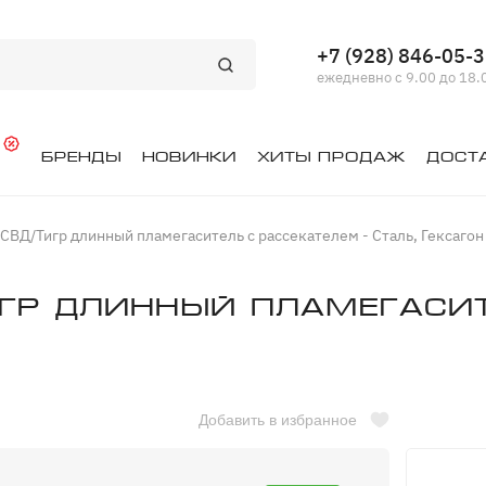
+7 (928) 846-05-
ежедневно с 9.00 до 18.
й
Бренды
Новинки
Хиты продаж
Дост
СВД/Тигр длинный пламегаситель с рассекателем - Сталь, Гексагон
гр длинный пламегасит
Добавить в избранное