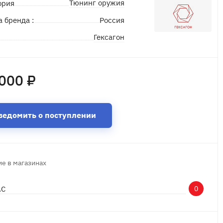
Тюнинг оружия
ория
а бренда :
Россия
Гексагон
д
000 ₽
ведомить о поступлении
е в магазинах
АС
0