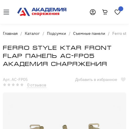
Корзина
Избранн
Войти
Главная
/
Каталог
/
Подсумки
/
Съемные панели
/
Ferro st
Ferro style KTAR Front
Flap панель AC-FP05
Академия Снаряжения
Арт. AC-FP05
Добавить в избранное
0 отзывов