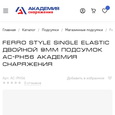
Корзина
Избранн
Войти
Главная
/
Каталог
/
Подсумки
/
Магазинные подсумки
/
Fer
Ferro style Single Elastic
двойной 9мм подсумок
AC-PH56 Академия
Снаряжения
Арт. AC-PH56
Добавить в избранное
0 отзывов