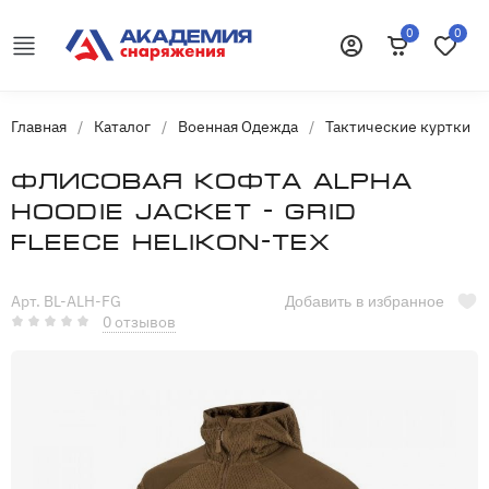
0
0
Корзина
Избранн
Войти
Главная
/
Каталог
/
Военная Одежда
/
Тактические куртки
/
Флисовая кофта ALPHA
HOODIE JACKET - GRID
FLEECE Helikon-Tex
Арт. BL-ALH-FG
Добавить в избранное
0 отзывов