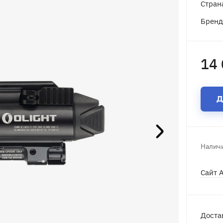
Стран
Брен
14 
Д
Наличи
Сайт 
Доста