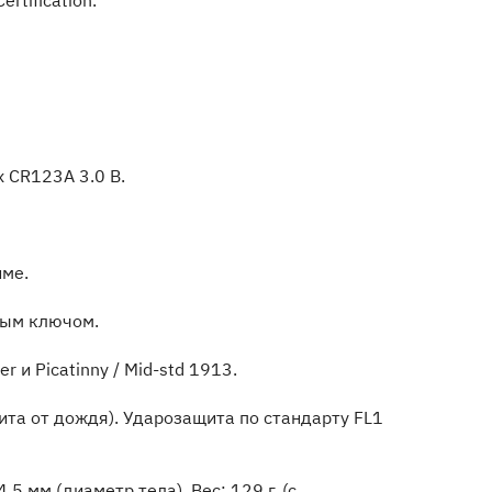
tification.
x CR123А 3.0 В.
име.
ным ключом.
и Picatinny / Mid-std 1913.
та от дождя). Ударозащита по стандарту FL1
5 мм (диаметр тела). Вес: 129 г. (с