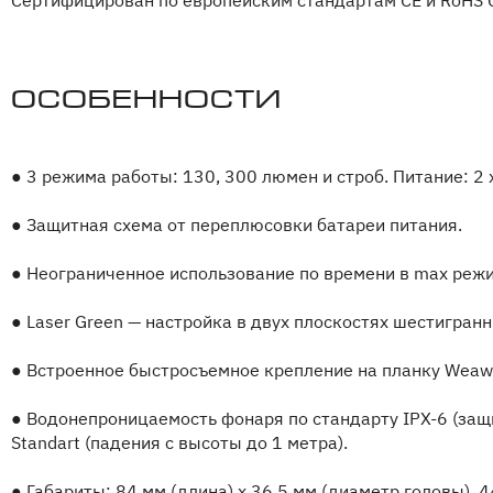
Сертифицирован по европейским стандартам CE и RoHS Cer
Особенности
●
3 режима работы: 130, 300 люмен и строб. Питание: 2 
●
Защитная схема от переплюсовки батареи питания.
●
Неограниченное использование по времени в max реж
●
Laser Green — настройка в двух плоскостях шестигран
●
Встроенное быстросъемное крепление на планку Weawer 
●
Водонепроницаемость фонаря по стандарту IPX-6 (защи
Standart (падения с высоты до 1 метра).
●
Габариты: 84 мм (длина) х 36,5 мм (диаметр головы), 44,