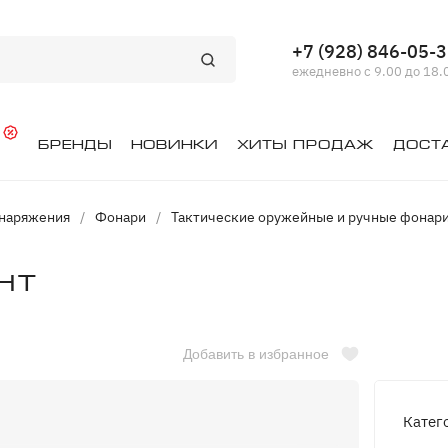
+7 (928) 846-05-
ежедневно с 9.00 до 18.
й
Бренды
Новинки
Хиты продаж
Дост
снаряжения
/
Фонари
/
Тактические оружейные и ручные фонар
ht
Добавить в избранное
Катег