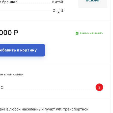
а бренда :
Китай
Olight
д
000 ₽
Наличие:
мало
обавить в корзину
е в магазинах
АС
2
вка в любой населенный пункт РФ: транспортной