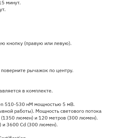
5 минут.
ут.
ю кнопку (правую или левую).
 поверните рычажок по центру.
тавляется в комплекте.
een 510-530 нМ мощностью 5 мВ.
ывной работы). Мощность светового потока
 (1350 люмен) и 120 метров (300 люмен).
 и 3600 Cd (300 люмен).