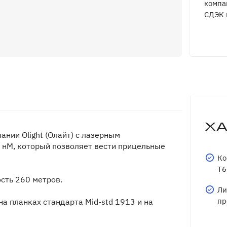
компа
СДЭК 
Х
ании Olight (Олайт) с лазерным
 нМ, который позволяет вести прицельные
Ко
T6
сть 260 метров.
Ли
пр
а планках стандарта Mid-std 1913 и на