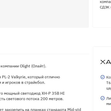
компа
СДЭК 
Х
компании Olight (Олайт).
L-2 Valkyrie, который отлично
Ко
 и игроков в страйкбол.
T6
ца
его мощный светодиод XH-P 35B HI
Ли
ть светового потока 200 метров.
ми
 закрепить на планках стандарта Mid-std