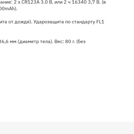
ие: 2 x CR123А 3.0 В. или 2 ч 16340 3,7 В. (в
00mAh).
та от дождя). Ударозащита по стандарту FL1
,6 мм (диаметр тела). Вес: 80 г. (без