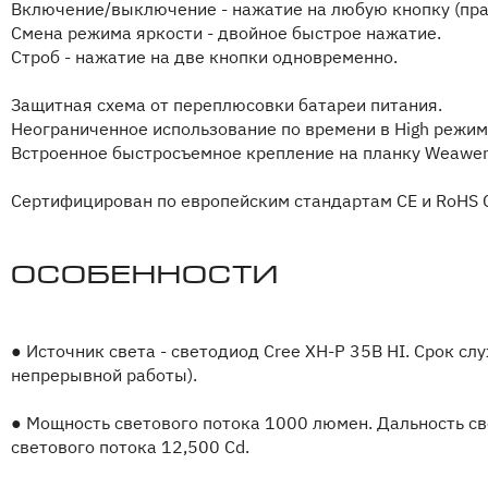
Включение/выключение - нажатие на любую кнопку (пра
Смена режима яркости - двойное быстрое нажатие.
Строб - нажатие на две кнопки одновременно.
Защитная схема от переплюсовки батареи питания.
Неограниченное использование по времени в High режим
Встроенное быстросъемное крепление на планку Weawer и 
Сертифицирован по европейским стандартам CE и RoHS Cer
Особенности
●
Источник света - светодиод Cree XH-P 35B HI. Срок сл
непрерывной работы).
●
Мощность светового потока 1000 люмен. Дальность св
светового потока 12,500 Cd.