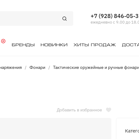
+7 (928) 846-05-
ежедневно с 9.00 до 18.
й
Бренды
Новинки
Хиты продаж
Дост
снаряжения
/
Фонари
/
Тактические оружейные и ручные фонар
Добавить в избранное
Катег