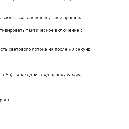
льзоваться как левше, так и правше.
тивировать тактическое включение с
сть светового потока на после 90 секунд
00 mAh; Переходник под планку weawer;
ров).