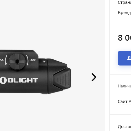
Стран
Брен
8 0
Д
Наличи
Сайт 
Доста