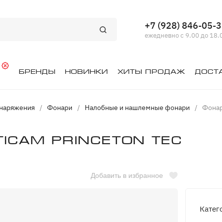
+7 (928) 846-05-
ежедневно с 9.00 до 18.
й
Бренды
Новинки
Хиты продаж
Дост
снаряжения
/
Фонари
/
Налобные и нашлемные фонари
/
Фонар
icam Princeton tec
Добавить в избранное
Катег