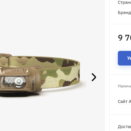
Стран
Брен
9 7
У
Наличи
Сайт 
Доста