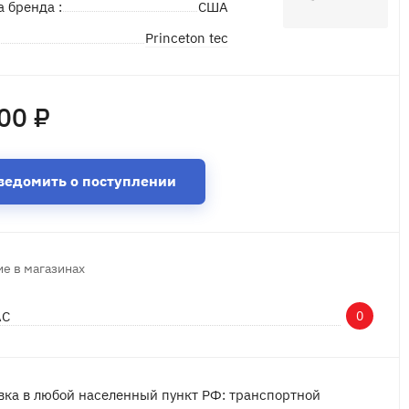
а бренда :
США
Princeton tec
д
00 ₽
ведомить о поступлении
е в магазинах
АС
0
вка в любой населенный пункт РФ: транспортной