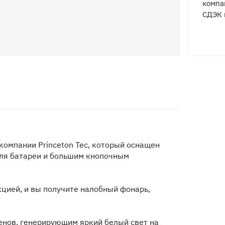
компа
СДЭК 
компании Princeton Tec, который оснащен
ля батареи и большим кнопочным
кцией, и вы получите налобный фонарь,
енов, генерирующим яркий белый свет на