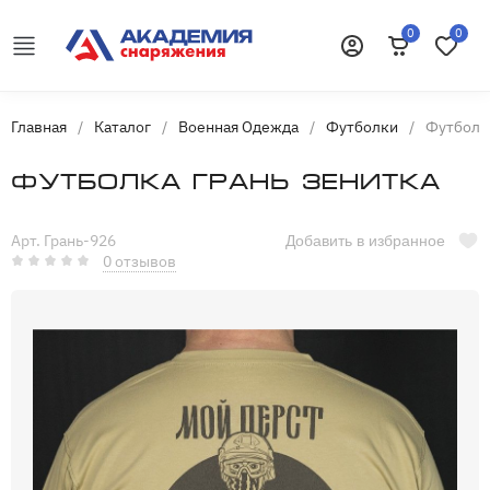
0
0
Корзина
Избранн
Войти
Главная
/
Каталог
/
Военная Одежда
/
Футболки
/
Футболка
Футболка Грань Зенитка
Арт. Грань-926
Добавить в избранное
0 отзывов