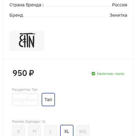
Страна бренда :
Россия
Зенитка
Бренд
950 ₽
Наличие:
мало
Расцветка
: Tan
Olive Green
Tan
Размер Одежды
: XL
S
M
L
XL
XXL