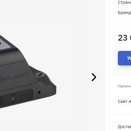
Стран
Брен
23 
У
Наличи
Сайт 
Доста