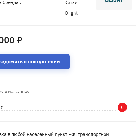
а бренда :
Китай
Olight
д
000 ₽
ведомить о поступлении
е в магазинах
АС
0
вка в любой населенный пункт РФ: транспортной