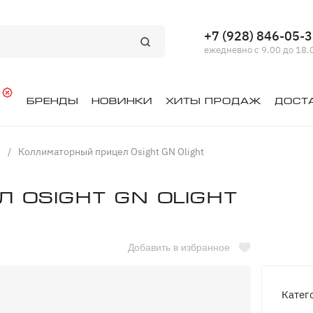
+7 (928) 846-05-
ежедневно с 9.00 до 18.
й
Бренды
Новинки
Хиты продаж
Дост
е
/
Коллиматорный прицел Osight GN Olight
 Osight GN Olight
Добавить в избранное
Катег