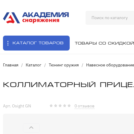
Каталог товаров
Товары со скидко
Главная
/
Каталог
/
Тюнинг оружия
/
Навесное оборудовани
Коллиматорный прицел
Арт. Osight GN
0 отзывов