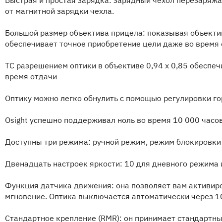
Быстрая и простая зарядка: зарядный чехол перезаряжае
от магнитной зарядки чехла.
Большой размер объектива прицела: показывая объектив
обеспечивает точное приобретение цели даже во время
ТС разрешением оптики в объективе 0,94 x 0,85 обеспеч
время отдачи
Оптику можно легко обнулить с помощью регулировки го
Osight успешно поддерживал ноль во время 10 000 часово
Доступны три режима: ручной режим, режим блокировки
Двенадцать настроек яркости: 10 для дневного режима и
Функция датчика движения: она позволяет вам активир
мгновение. Оптика выключается автоматически через 10
Стандартное крепление (RMR): он принимает стандартны