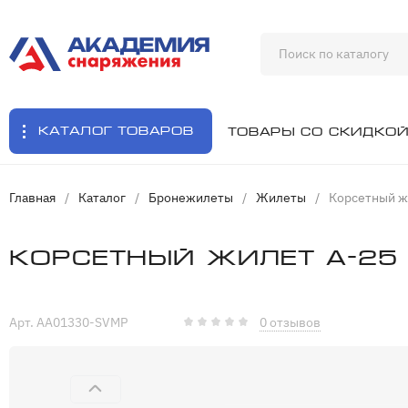
Каталог товаров
Товары со скидко
Главная
/
Каталог
/
Бронежилеты
/
Жилеты
/
Корсетный ж
Корсетный жилет А-25 
Арт. AA01330-SVMP
0 отзывов