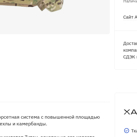
Наличи
Сайт 
Доста
компа
СДЭК 
Х
корсетная система с повышенной площадью
чехлы и камербанды.
Тк