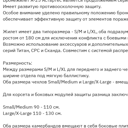
Бронежилет А-25 Астартес является продолжением серии 
Имеет развитую противоосколочную защиту.
Особое внимание уделено правильному положению бронеп
обеспечивает эффективную защиту от элементов пораж
Жилет имеет два типоразмера - S/M и L/XL, оба подраз
ростом от 180 см для исключения конфликта с боевыми 
Возможно использование аксессуаров и дополнительны
серий Титан, СРС и Сканда. Совместим с системой распре
Размерность:
Между размерами S/M и L/XL для переднего и заднего ч
ширине отдела под мягкую баллистику.
Оба размера чехлов Small/Medium и Large/X-Large - вме
Для корсета и боковых модулей защиты разница заключа
Small/Medium 90 - 110 см.
Large/X-Large 110 - 130 см.
Оба размера камербандов вмещают в себя боковые плит