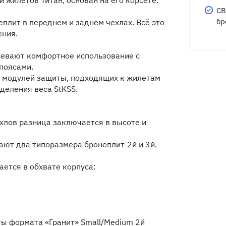
жилетов Титан, основан на его корсете.
СВ
бр
лит в переднем и заднем чехлах. Всё это
ения.
умевают комфортное использование с
поясами.
х модулей защиты, подходящих к жилетам
деления веса StKSS.
ехлов разница заключается в высоте и
щают два типоразмера бронеплит-2й и 3й.
ется в обхвате корпуса:
ы формата «Гранит» Small/Medium 2й