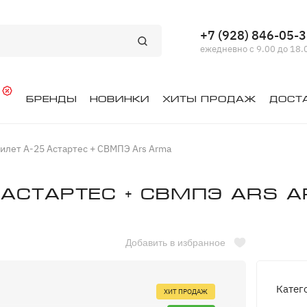
+7 (928) 846-05-
ежедневно с 9.00 до 18.
й
Бренды
Новинки
Хиты продаж
Дост
илет А-25 Астартес + СВМПЭ Ars Arma
Астартес + СВМПЭ Ars 
Добавить в избранное
Катег
ХИТ ПРОДАЖ