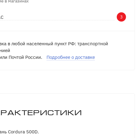
е в магазинах
АС
3
вка в любой населенный пункт РФ: транспортной
нией
или Почтой России.
Подробнее о доставке
арактеристики
ань Cordura 500D.