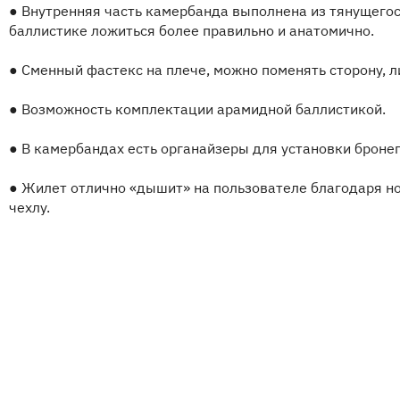
●
Внутренняя часть камербанда выполнена из тянущегося
баллистике ложиться более правильно и анатомично.
●
Сменный фастекс на плече, можно поменять сторону, л
●
Возможность комплектации арамидной баллистикой.
●
В камербандах есть органайзеры для установки бронеп
●
Жилет отлично «дышит» на пользователе благодаря но
чехлу.