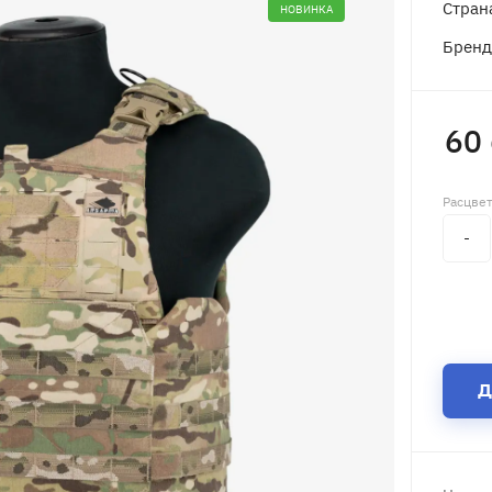
Стран
НОВИНКА
Брен
60
Расцве
-
Д