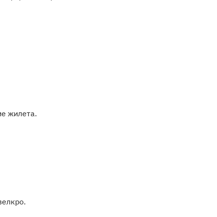
е жилета.
велкро.