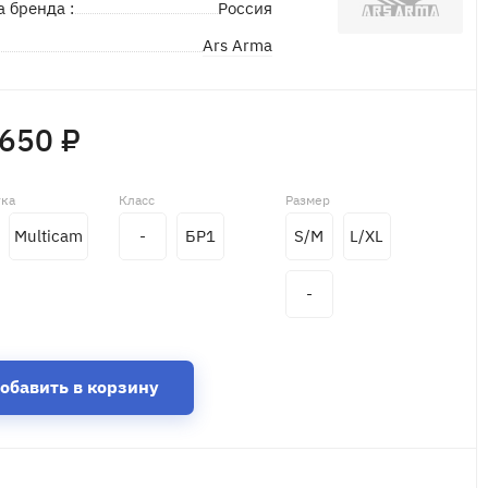
а бренда :
Россия
Ars Arma
д
 650 ₽
тка
Класс
Размер
Multicam
-
БР1
S/M
L/XL
-
обавить в корзину