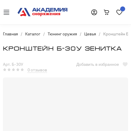
Корзина
Избранн
Войти
Главная
/
Каталог
/
Тюнинг оружия
/
Цевья
/
Кронштейн Б-
Кронштейн Б-30У Зенитка
Арт. Б-30У
Добавить в избранное
0 отзывов