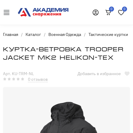
0
0
Корзина
Избранн
Войти
Главная
/
Каталог
/
Военная Одежда
/
Тактические куртки
/
Куртка-ветровка TROOPER
Jacket MK2 Helikon-Tex
Арт. KU-TRM-NL
Добавить в избранное
0 отзывов