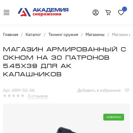
Корзина
Избранн
Войти
Главная
/
Каталог
/
Тюнинг оружия
/
Магазины
/
Магазин а
Магазин армированный с
окном на 30 патронов
5.45х39 для АК
Калашников
Арт. ARM-SG-AK
Добавить в избранное
0 отзывов
НОВИНКА