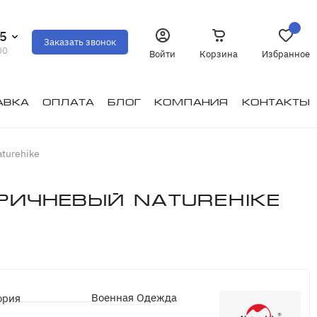
35
Заказать звонок
00
Войти
Корзина
Избранное
авка
Оплата
Блог
Компания
Контакты
turehike
ричневый Naturehike
Военная Одежда
ория