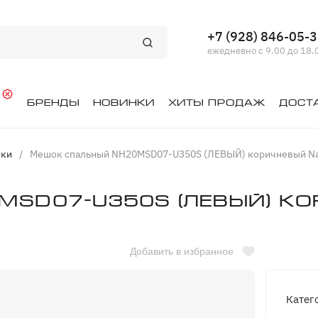
+7 (928) 846-05-
ежедневно с 9.00 до 18.
й
Бренды
Новинки
Хиты продаж
Дост
шки
/
Мешок спальный NH20MSD07-U350S (ЛЕВЫЙ) коричневый Na
SD07-U350S (ЛЕВЫЙ) ко
Добавить в избранное
Катег