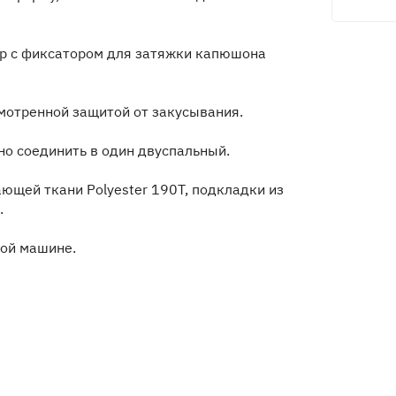
ур с фиксатором для затяжки капюшона
мотренной защитой от закусывания.
о соединить в один двуспальный.
ющей ткани Polyester 190T, подкладки из
.
ной машине.