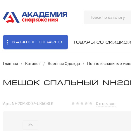
Каталог товаров
Товары со скидко
Главная
/
Каталог
/
Военная Одежда
/
Пончо и спальные ме
Мешок спальный NH20M
Арт. NH20MSD07-U350SLK
0 отзывов