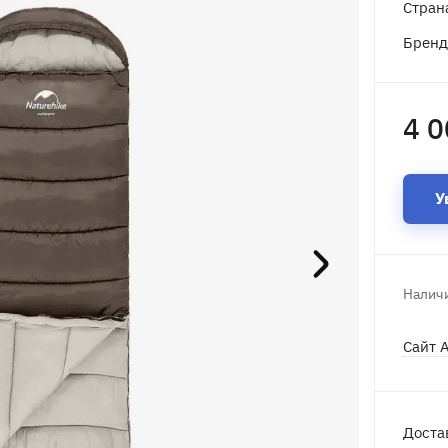
Стран
Брен
4 0
У
Наличи
Сайт 
Доста