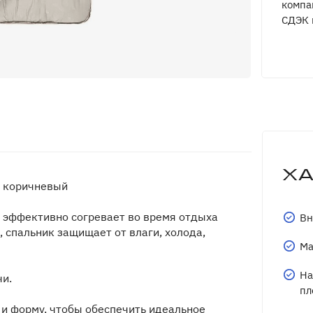
компа
СДЭК 
Х
 коричневый
 эффективно согревает во время отдыха
Вн
 спальник защищает от влаги, холода,
Ма
На
чи.
пл
и форму, чтобы обеспечить идеальное