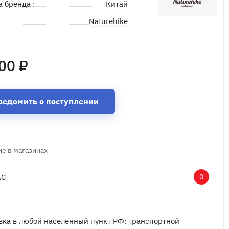
а бренда :
Китай
Naturehike
д
00 ₽
ведомить о поступлении
е в магазинах
АС
0
вка в любой населенный пункт РФ: транспортной