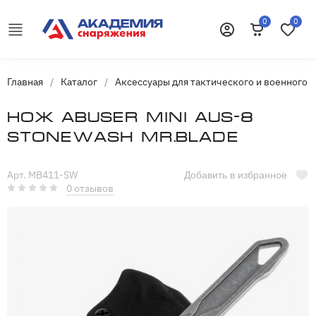
0
0
Корзина
Избранн
Войти
Главная
/
Каталог
/
Аксессуары для тактического и военного 
Нож Abuser Mini AUS-8
Stonewash Mr.Blade
Арт. MB411-SW
Добавить в избранное
0 отзывов