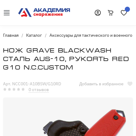
Корзина
Избранн
Войти
Главная
/
Каталог
/
Аксессуары для тактического и военного 
Нож Grave blackwash
сталь AUS-10, рукоять Red
G10 N.C.Custom
Арт. NCC001-A10BSW/G10RD
Добавить в избранное
0 отзывов