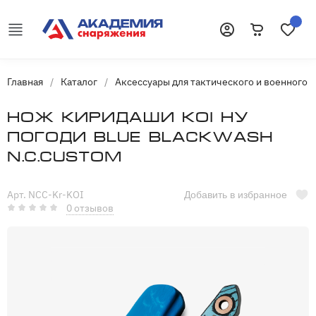
Корзина
Избранн
Войти
Главная
/
Каталог
/
Аксессуары для тактического и военного 
Нож киридаши KOI Ну
погоди Blue Blackwash
N.C.Custom
Арт. NCC-Kr-KOI
Добавить в избранное
0 отзывов