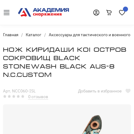
Корзина
Избранн
Войти
Главная
/
Каталог
/
Аксессуары для тактического и военного 
Нож киридаши KOI Остров
сокровищ Black
Stonewash Black AUS-8
N.C.Custom
Арт. NCC060-ISL
Добавить в избранное
0 отзывов