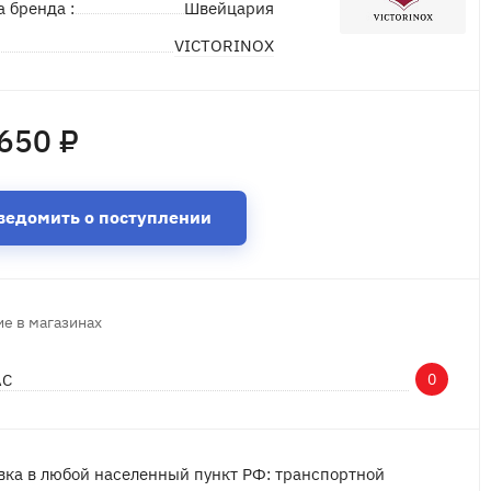
а бренда :
Швейцария
VICTORINOX
д
650 ₽
ведомить о поступлении
е в магазинах
АС
0
вка в любой населенный пункт РФ: транспортной