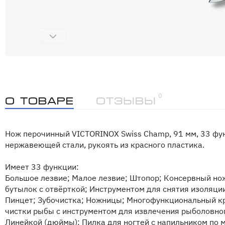
0
О товаре
Отзывы
Нож перочинный VICTORINOX Swiss Champ, 91 мм, 33 фун
нержавеющей стали, рукоять из красного пластика.
Имеет 33 функции:
Большое лезвие; Малое лезвие; Штопор; Консервный но
бутылок с отвёрткой; Инструментом для снятия изоляци
Пинцет; Зубочистка; Ножницы; Многофункциональный кр
чистки рыбы с инструментом для извлечения рыболовног
Линейкой (дюймы); Пилка для ногтей с напильником по 