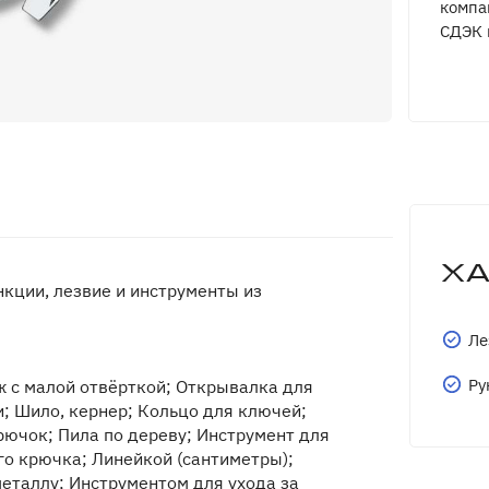
компа
СДЭК 
Х
кции, лезвие и инструменты из
Ле
Ру
ж с малой отвёрткой; Открывалка для
и; Шило, кернер; Кольцо для ключей;
ючок; Пила по дереву; Инструмент для
о крючка; Линейкой (сантиметры);
металлу; Инструментом для ухода за