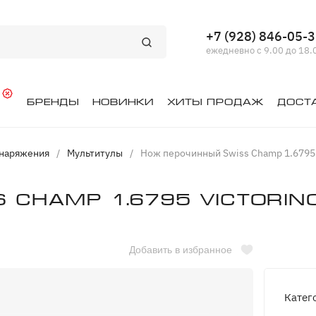
+7 (928) 846-05-
ежедневно с 9.00 до 18.
й
Бренды
Новинки
Хиты продаж
Дост
снаряжения
/
Мультитулы
/
Нож перочинный Swiss Champ 1.679
 Champ 1.6795 VICTORIN
Добавить в избранное
Катег