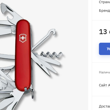
Стран
Брен
13 
У
Наличи
Сайт 
Доста