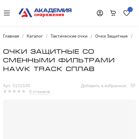
Корзина
Избранн
Войти
Главная
/
Каталог
/
Тактические очки
/
Очки Защитные
/
О
Очки защитные со
сменными фильтрами
Hawk Track Сплав
Арт. 5131530
Добавить в избранное
0 отзывов