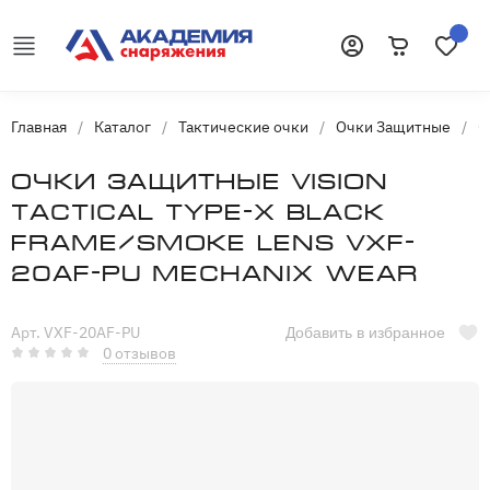
Корзина
Избранн
Войти
Главная
/
Каталог
/
Тактические очки
/
Очки Защитные
/
О
Очки защитные Vision
Tactical Type-X Black
Frame/Smoke Lens VXF-
20AF-PU Mechanix Wear
Арт. VXF-20AF-PU
Добавить в избранное
0 отзывов