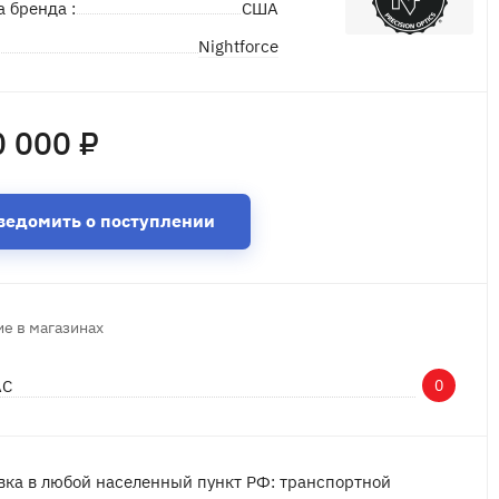
а бренда :
США
Nightforce
д
 000 ₽
ведомить о поступлении
е в магазинах
АС
0
вка в любой населенный пункт РФ: транспортной