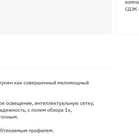
компа
СДЭК 
остроен как совершенный маломощный
ое освещение, интеллектуальную сетку,
дежность, с полем обзора 1x,
точным.
 обтекаемым профилем.