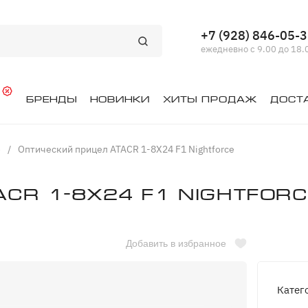
+7 (928) 846-05-
ежедневно с 9.00 до 18.
й
Бренды
Новинки
Хиты продаж
Дост
е
/
Оптический прицел ATACR 1-8X24 F1 Nightforce
CR 1-8X24 F1 Nightforc
Добавить в избранное
Катег