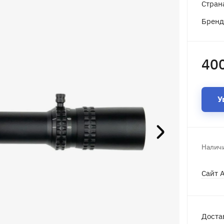
Стран
Брен
400
У
Наличи
Сайт 
Доста