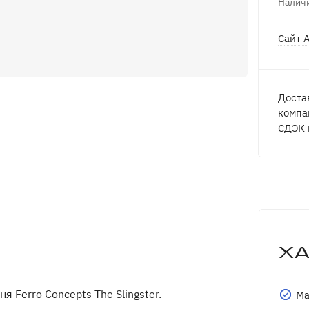
Наличи
Сайт 
Доста
компа
СДЭК 
Х
 Ferro Concepts The Slingster.
Ма