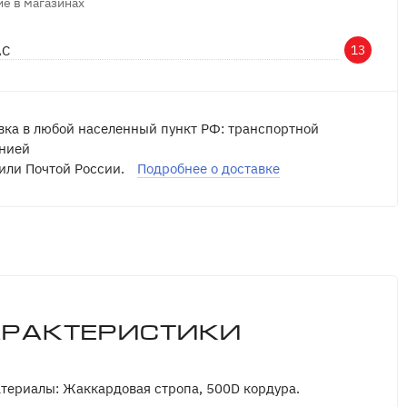
е в магазинах
АС
13
вка в любой населенный пункт РФ: транспортной
нией
или Почтой России.
Подробнее о доставке
арактеристики
териалы: Жаккардовая стропа, 500D кордура.