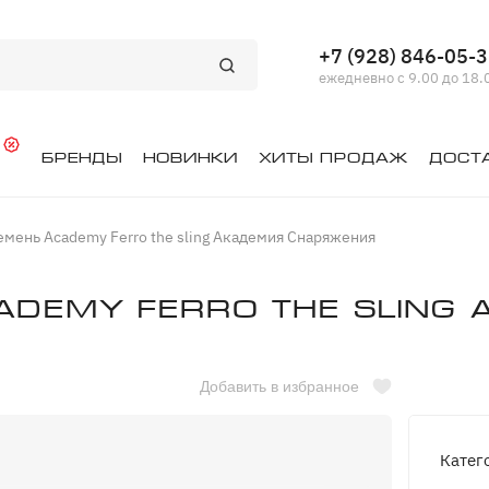
+7 (928) 846-05-
ежедневно с 9.00 до 18.
й
Бренды
Новинки
Хиты продаж
Дост
мень Academy Ferro the sling Академия Снаряжения
demy Ferro the sling
Добавить в избранное
Катег