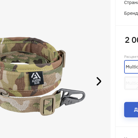
Стран
Брен
2 0
Расцве
Multi
Multi
Д