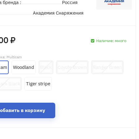
а бренда :
Россия
Академия Снаряжения
д
00 ₽
Наличие:
много
тка
: Multicam
cam
Woodland
Black
Coyote Brown
Ranger Green
cam Black
Tiger stripe
обавить в корзину