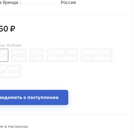
а бренда :
Россия
50 ₽
тка
: Multicam
cam
AOR1
Black
Coyote Brown
Ranger Green
cam Black
ведомить о поступлении
е в магазинах