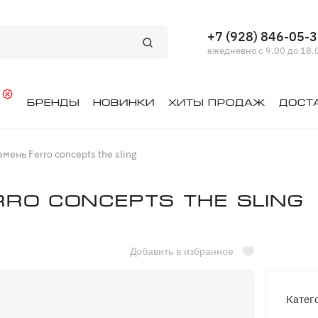
+7 (928) 846-05-
ежедневно с 9.00 до 18.
й
Бренды
Новинки
Хиты продаж
Дост
ень Ferro concepts the sling
ro concepts the sling
Добавить в избранное
Катег