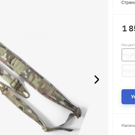
Стран
1 8
Расцве
Multi
Multi
У
Наличи