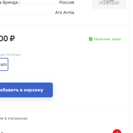
а бренда :
Россия
Ars Arma
д
00 ₽
Наличие:
мало
тка
: Multicam
cam
обавить в корзину
е в магазинах