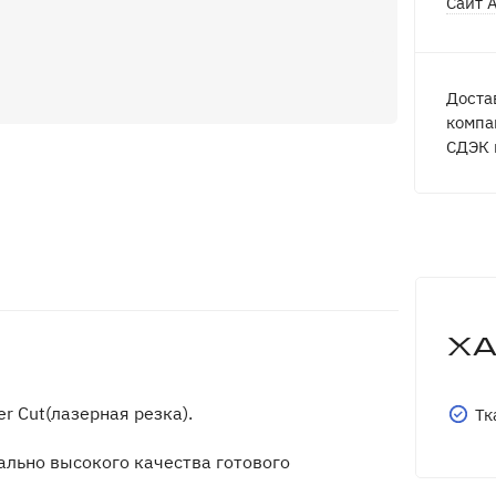
Сайт 
Доста
компа
СДЭК 
Х
r Cut(лазерная резка).
Тк
ально высокого качества готового