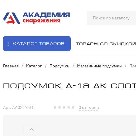
Каталог товаров
Товары со скидко
Главная
/
Каталог
/
Подсумки
/
Магазинные подсумки
/
Под
Подсумок А-18 АК Слот
Арт. AA02175LC
0 отзывов