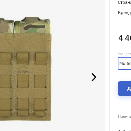
Стран
Брен
4 4
Расцве
Multi
Д
Наличи