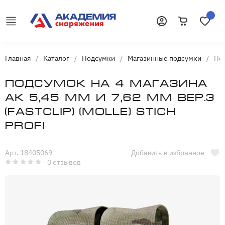
Корзина
Избранн
Войти
Главная
/
Каталог
/
Подсумки
/
Магазинные подсумки
/
Под
Подсумок на 4 магазина
АК 5,45 мм и 7,62 мм вер.3
(FASTCLIP) (molle) Stich
Profi
Арт. 18405069
Добавить в избранное
0 отзывов