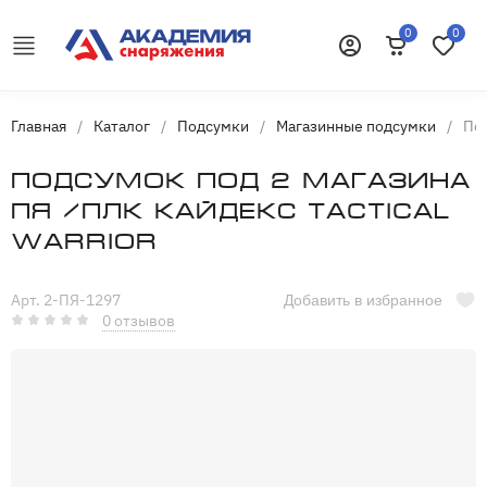
0
0
Корзина
Избранн
Войти
Главная
/
Каталог
/
Подсумки
/
Магазинные подсумки
/
Под
Подсумок под 2 магазина
ПЯ /Плк Кайдекс Tactical
Warrior
Арт. 2-ПЯ-1297
Добавить в избранное
0 отзывов