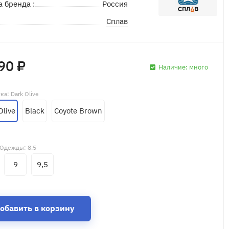
а бренда :
Россия
Сплав
д
90 ₽
Наличие:
много
тка
: Dark Olive
Olive
Black
Coyote Brown
 Одежды
: 8,5
9
9,5
обавить в корзину