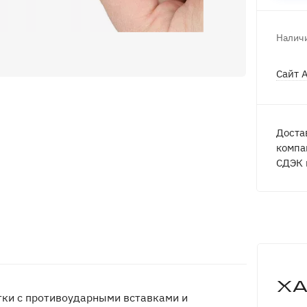
Наличи
Сайт 
Доста
компа
СДЭК 
Х
атки с противоударными вставками и