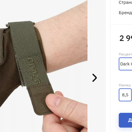
Стран
Брен
2 9
Расцве
Dark 
Размер
8,5
Д