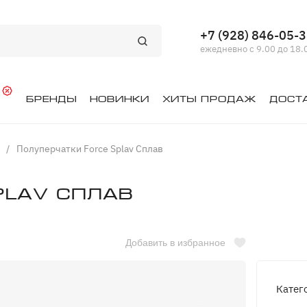
+7 (928) 846-05-
ежедневно с 9.00 до 18.
й
Бренды
Новинки
Хиты продаж
Дост
/
Полуперчатки Force Splav Сплав
plav Сплав
Добавить в избранное
Катег