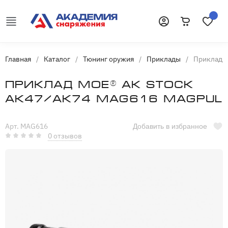
Корзина
Избранн
Войти
Главная
/
Каталог
/
Тюнинг оружия
/
Приклады
/
Приклад 
Приклад MOE® AK STOCK
AK47/AK74 MAG616 Magpul
Арт. MAG616
Добавить в избранное
0 отзывов