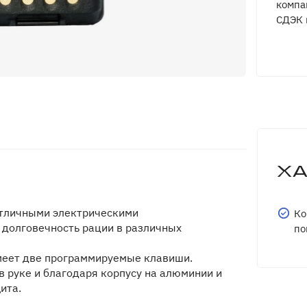
компа
СДЭК 
Х
отличными электрическими
Ко
 долговечность рации в различных
по
меет две программируемые клавиши.
в руке и благодаря корпусу на алюминии и
ита.