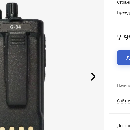
Стран
Брен
7 9
Д
Наличи
Сайт 
Доста