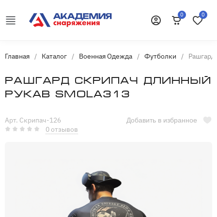
0
0
Корзина
Избранн
Войти
Главная
/
Каталог
/
Военная Одежда
/
Футболки
/
Рашгард
Рашгард Скрипач Длинный
рукав Smola313
Арт. Скрипач-126
Добавить в избранное
0 отзывов