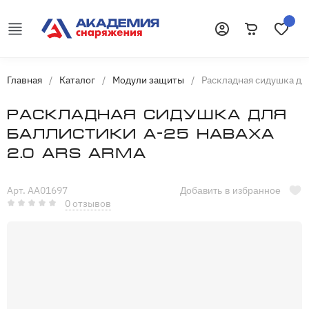
Корзина
Избранн
Войти
Главная
/
Каталог
/
Модули защиты
/
Раскладная сидушка для
Раскладная сидушка для
баллистики А-25 Наваха
2.0 Ars Arma
Арт. AA01697
Добавить в избранное
0 отзывов