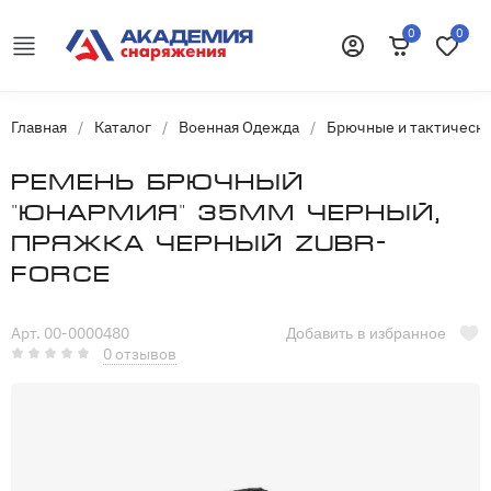
0
0
Корзина
Избранн
Войти
Главная
/
Каталог
/
Военная Одежда
/
Брючные и тактическ
Ремень брючный
"Юнармия" 35мм черный,
пряжка черный Zubr-
Force
Арт. 00-0000480
Добавить в избранное
0 отзывов