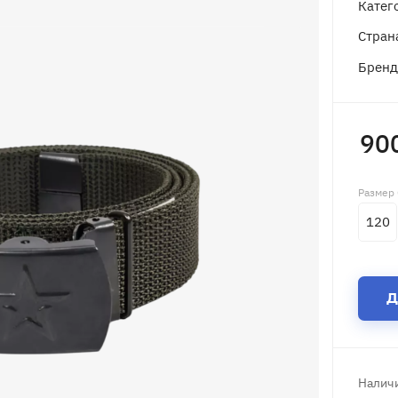
Катег
Стран
Брен
90
Размер
120
Д
Наличи