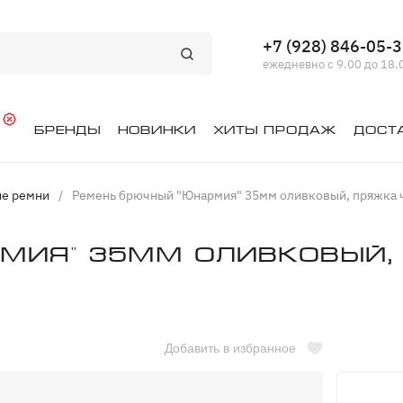
+7 (928) 846-05-
ежедневно с 9.00 до 18.
й
Бренды
Новинки
Хиты продаж
Дост
ие ремни
/
Ремень брючный "Юнармия" 35мм оливковый, пряжка ч
мия" 35мм оливковый,
Добавить в избранное