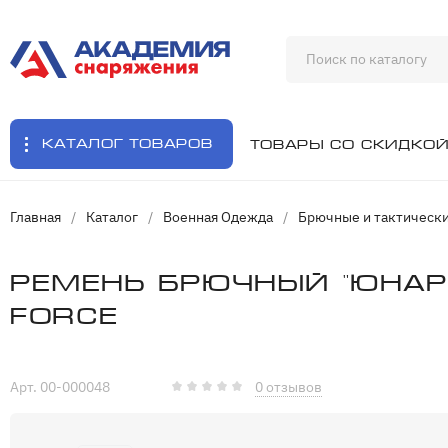
Каталог товаров
Товары со скидко
Главная
/
Каталог
/
Военная Одежда
/
Брючные и тактическ
Ремень брючный "Юнар
Force
Арт. 00-000048
0 отзывов