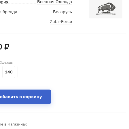
Военная Одежда
ория
а бренда :
Беларусь
Zubr-Force
д
0 ₽
 Одежды
140
-
обавить в корзину
е в магазинах