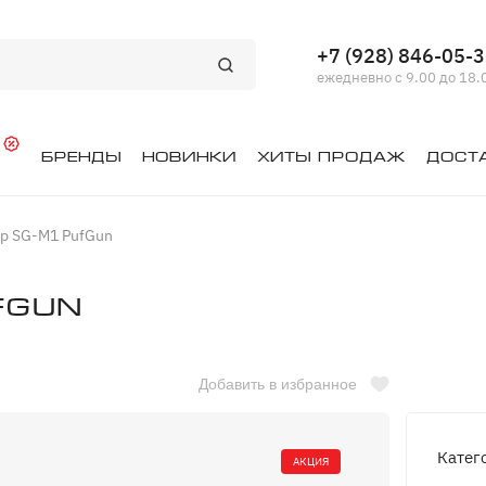
+7 (928) 846-05-
ежедневно с 9.00 до 18.
й
Бренды
Новинки
Хиты продаж
Дост
ip SG-M1 PufGun
fGun
Добавить в избранное
Катег
АКЦИЯ