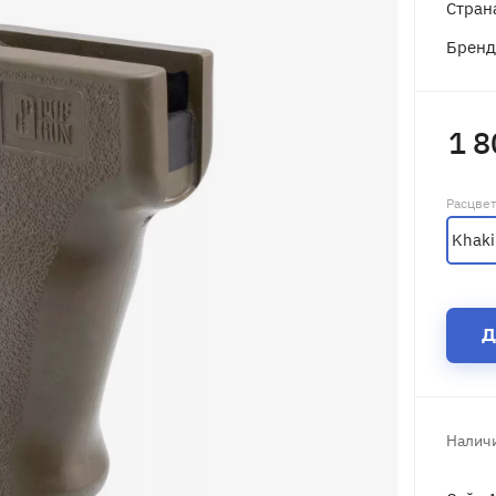
Стран
Брен
1 8
Расцве
Khaki
Д
Наличи