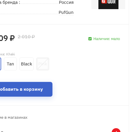
а бренда :
Россия
PufGun
д
09 ₽
2 010 ₽
Наличие:
мало
тка
: Khaki
Tan
Black
Pink
обавить в корзину
е в магазинах