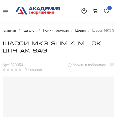
Корзина
Избранн
Войти
Главная
/
Каталог
/
Тюнинг оружия
/
Цевья
/
Шасси MK3 Sli
Шасси MK3 Slim 4 M-LOK
для АК SAG
Арт. S20050
Добавить в избранное
0 отзывов