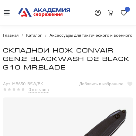
Корзина
Избранн
Войти
Главная
/
Каталог
/
Аксессуары для тактического и военного 
Складной нож Convair
Gen.2 Blackwash D2 Black
G10 Mr.Blade
Арт. MB650-BSW/BK
Добавить в избранное
0 отзывов