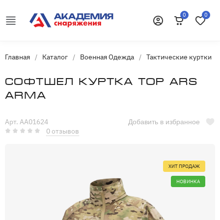
0
0
Корзина
Избранн
Войти
Главная
/
Каталог
/
Военная Одежда
/
Тактические куртки
/
Софтшел куртка Тор Ars
Arma
Арт. AA01624
Добавить в избранное
0 отзывов
ХИТ ПРОДАЖ
НОВИНКА