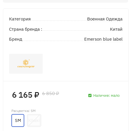
Военная Одежда
Категория
Страна бренда :
Китай
Emerson blue label
Бренд
6 165 ₽
6 850 ₽
Наличие:
мало
Расцветка
: SM
SM
Khaki