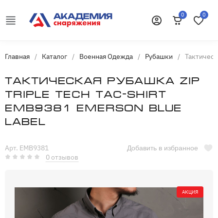
0
0
Корзина
Избранн
Войти
Главная
/
Каталог
/
Военная Одежда
/
Рубашки
/
Тактическа
Тактическая рубашка ZIP
Triple Tech Tac-Shirt
EMB9381 Emerson blue
label
Арт. EMB9381
Добавить в избранное
0 отзывов
АКЦИЯ