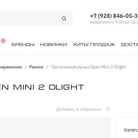
+7 (928) 846-05-
ежедневно с 9.00 до 18.
й
Бренды
Новинки
Хиты продаж
Дост
снаряжения
/
Разное
/
Тактическая ручка Open Mini 2 Olight
 Mini 2 Olight
Добавить в избранное
Катег