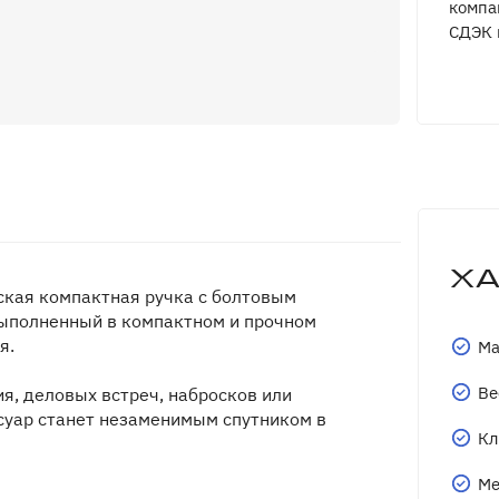
компа
СДЭК 
Х
еская компактная ручка с болтовым
выполненный в компактном и прочном
я.
Ма
Ве
я, деловых встреч, набросков или
ссуар станет незаменимым спутником в
Кл
Ме