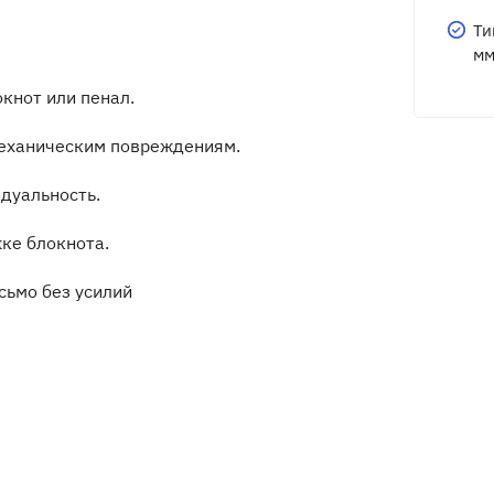
Ти
мм
кнот или пенал.
механическим повреждениям.
дуальность.
ке блокнота.
ьмо без усилий