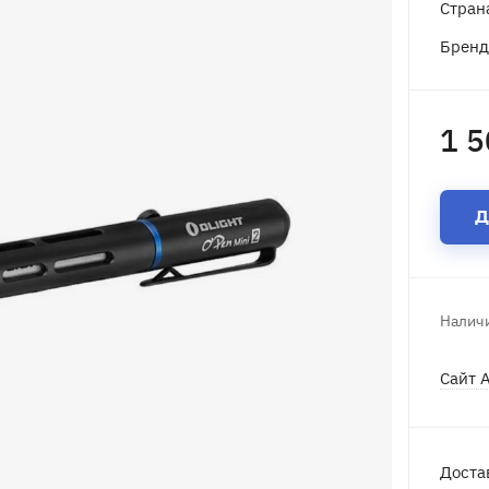
Стран
Брен
1 5
Д
Наличи
Сайт 
Доста